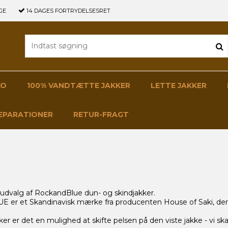
GE
14 DAGES
FORTRYDELSESRET
KO
100% VANDTÆTTE JAKKER
LETTE JAKKER
EPARATIONER
RETUR-FRAGT
 udvalg af RockandBlue dun- og skindjakker.
r et Skandinavisk mærke fra producenten House of Saki, der
r er det en mulighed at skifte pelsen på den viste jakke - vi ska