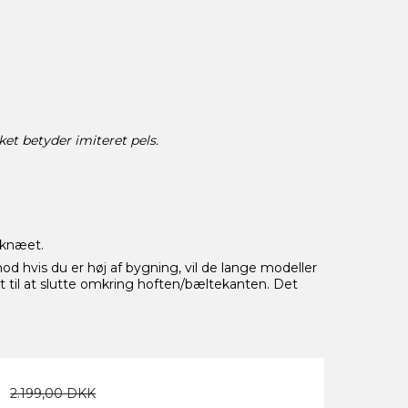
lket betyder imiteret pels.
 knæet.
d hvis du er høj af bygning, vil de lange modeller
 til at slutte omkring hoften/bæltekanten. Det
2.199,00 DKK