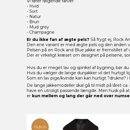
Vi fører følgende farver:
- Hvid
- Sort
- Natur
- Brun
- Mud grey
- Champagne
Er du ikke fan af ægte pels?
Så frygt ej, Rock A
Den ene variant er med ægte pels og den anden va
Pelsen på en Rock and Blue jakke er fremstillet af v
Der er virkeligt kræset om designet på pelsene, som
Hvis du er meget lav og spinkel af bygning, bør d
Hvis du vælger de lange dunjakker vil det hurtigt 
Som en lav pige/kvinde kan kan hurtigt ?drukne? 
De lange jakkemodeller skal gå til midt på låret c
have en utroligt passende længde. Men husk på at 
er
kun mellem og lang der går ned over nums
TILBUD