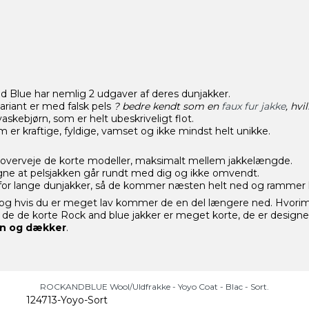
nd Blue har nemlig 2 udgaver af deres dunjakker.
riant er med falsk pels
? bedre kendt som en
faux fur jakke
, hvi
askebjørn, som er helt ubeskriveligt flot.
 er kraftige, fyldige, vamset og ikke mindst helt unikke.
u overveje de korte modeller, maksimalt mellem jakkelængde.
ligne at pelsjakken går rundt med dig og ikke omvendt.
i for lange dunjakker, så de kommer næsten helt ned og rammer
a. og hvis du er meget lav kommer de en del længere ned. Hvorimo
de de korte Rock and blue jakker er meget korte, de er designet
en og dækker
.
​ROCKANDBLUE Wool/Uldfrakke - Yoyo Coat - Blac - Sort.
124713-Yoyo-Sort