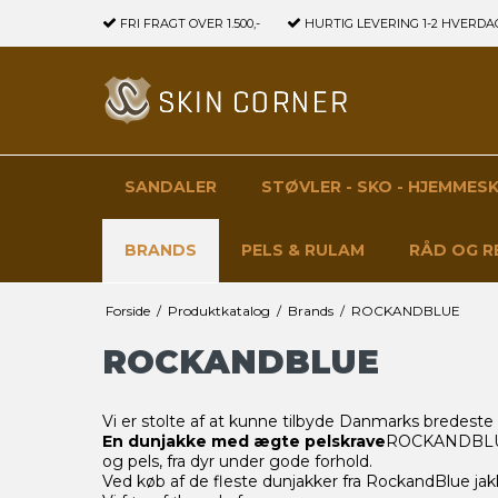
FRI FRAGT
OVER 1.500,-
HURTIG LEVERING
1-2 HVERDA
SANDALER
STØVLER - SKO - HJEMMES
BRANDS
PELS & RULAM
RÅD OG R
Forside
/
Produktkatalog
/
Brands
/
ROCKANDBLUE
ROCKANDBLUE
Vi er stolte af at kunne tilbyde Danmarks bredeste
En dunjakke med ægte pelskrave
ROCKANDBLUE e
og pels, fra dyr under gode forhold.
Ved køb af de fleste dunjakker fra RockandBlue jakke