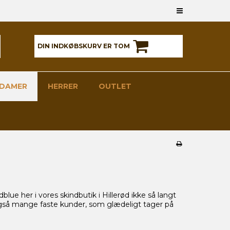
DIN INDKØBSKURV ER TOM
DAMER
HERRER
OUTLET
blue her i vores skindbutik i Hillerød ikke så langt
 også mange faste kunder, som glædeligt tager på