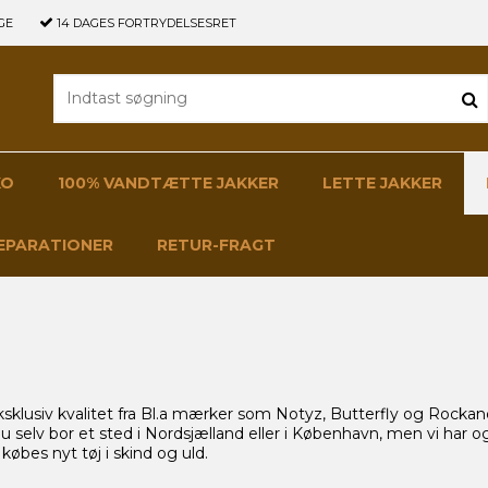
GE
14 DAGES
FORTRYDELSESRET
KO
100% VANDTÆTTE JAKKER
LETTE JAKKER
EPARATIONER
RETUR-FRAGT
 eksklusiv kvalitet fra Bl.a mærker som Notyz, Butterfly og Rockand
u selv bor et sted i Nordsjælland eller i København, men vi har
købes nyt tøj i skind og uld.