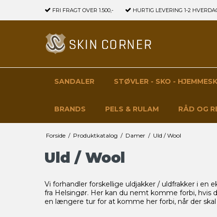
FRI FRAGT
OVER 1.500,-
HURTIG LEVERING
1-2 HVERDA
SANDALER
STØVLER - SKO - HJEMMES
BRANDS
PELS & RULAM
RÅD OG R
Forside
/
Produktkatalog
/
Damer
/
Uld / Wool
Uld / Wool
Vi forhandler forskellige uldjakker / uldfrakker i en
fra Helsingør. Her kan du nemt komme forbi, hvis d
en længere tur for at komme her forbi, når der skal 